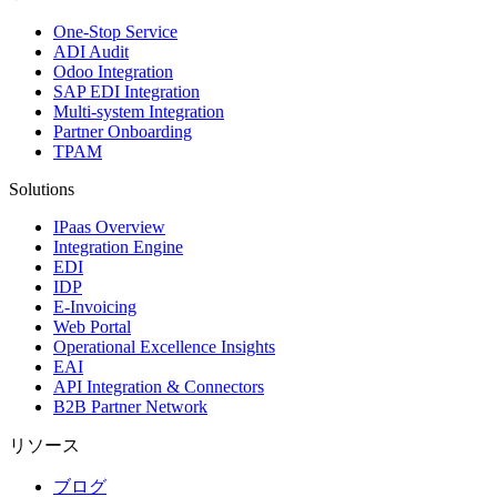
One-Stop Service
ADI Audit
Odoo Integration
SAP EDI Integration
Multi-system Integration
Partner Onboarding
TPAM
Solutions
IPaas Overview
Integration Engine
EDI
IDP
E-Invoicing
Web Portal
Operational Excellence Insights
EAI
API Integration & Connectors
B2B Partner Network
リソース
ブログ