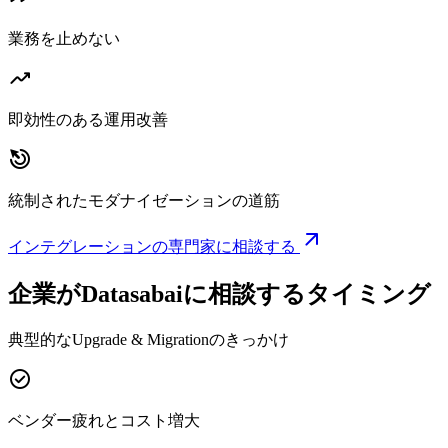
業務を止めない
trending_up
即効性のある運用改善
drag_click
統制されたモダナイゼーションの道筋
arrow_outward
インテグレーションの専門家に相談する
企業がDatasabaiに相談するタイミング
典型的なUpgrade & Migrationのきっかけ
check_circle
ベンダー疲れとコスト増大