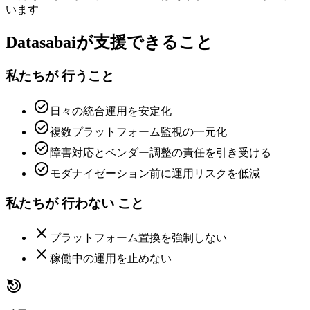
います
Datasabaiが支援できること
私たちが
行うこと
check_circle
日々の統合運用を安定化
check_circle
複数プラットフォーム監視の一元化
check_circle
障害対応とベンダー調整の責任を引き受ける
check_circle
モダナイゼーション前に運用リスクを低減
私たちが
行わない
こと
close
プラットフォーム置換を強制しない
close
稼働中の運用を止めない
drag_click