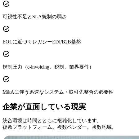
check_circle
可視性不足とSLA統制の弱さ
check_circle
EOLに近づくレガシーEDI/B2B基盤
check_circle
規制圧力（e-invoicing、税制、業界要件）
check_circle
M&Aに伴う迅速なシステム・取引先整合の必要性
企業が直面している現実
統合環境は時間とともに複雑化しています。
複数プラットフォーム。複数ベンダー。複数地域。