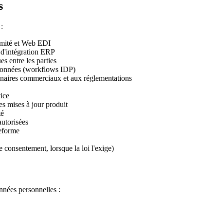
s
:
ormité et Web EDI
s d'intégration ERP
s entre les parties
e données (workflows IDP)
tenaires commerciaux et aux réglementations
ice
es mises à jour produit
té
autorisées
teforme
onsentement, lorsque la loi l'exige)
nnées personnelles :