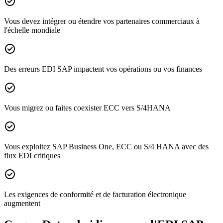
check_circle
Vous devez intégrer ou étendre vos partenaires commerciaux à
l'échelle mondiale
check_circle
Des erreurs EDI SAP impactent vos opérations ou vos finances
check_circle
Vous migrez ou faites coexister ECC vers S/4HANA
check_circle
Vous exploitez SAP Business One, ECC ou S/4 HANA avec des
flux EDI critiques
check_circle
Les exigences de conformité et de facturation électronique
augmentent