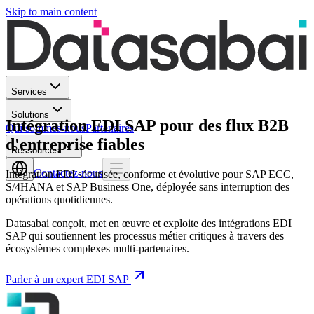
Skip to main content
Services
Solutions
Intégration EDI SAP pour des flux B2B
Qui sommes-nous
Partenaires
d'entreprise fiables
Ressources
Contactez-nous
Intégration EDI sécurisée, conforme et évolutive pour SAP ECC,
S/4HANA et SAP Business One, déployée sans interruption des
opérations quotidiennes.
Datasabai conçoit, met en œuvre et exploite des intégrations EDI
SAP qui soutiennent les processus métier critiques à travers des
écosystèmes complexes multi-partenaires.
Parler à un expert EDI SAP