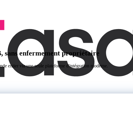
B, sans enfermement propriétaire
de entier via une seule plateforme d'intégration moderne.